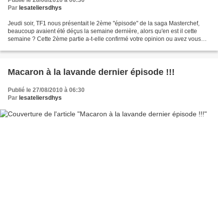
Publié le 28/08/2010 à 06:30
Par
lesateliersdhys
Jeudi soir, TF1 nous présentait le 2ème "épisode" de la saga Masterchef,
beaucoup avaient été déçus la semaine dernière, alors qu'en est il cette
semaine ? Cette 2ème partie a-t-elle confirmé votre opinion ou avez vous
changé d'avis ? Votre avis m'intéresse...
Macaron à la lavande dernier épisode !!!
Publié le 27/08/2010 à 06:30
Par
lesateliersdhys