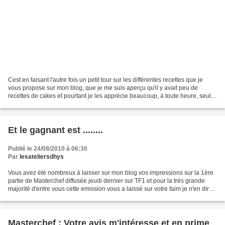
Cest en faisant l'autre fois un petit tour sur les différentes recettes que je
vous propose sur mon blog, que je me suis aperçu qu'il y avait peu de
recettes de cakes et pourtant je les apprécie beaucoup, à toute heure, seuls
ou accompagnés d'une boisson...
Et le gagnant est ........
Publié le 24/08/2010 à 06:30
Par
lesateliersdhys
Vous avez été nombreux à laisser sur mon blog vos impressions sur la 1ère
partie de Masterchef diffusée jeudi dernier sur TF1 et pour la trés grande
majorité d'entre vous cette emission vous a laissé sur votre faim je n'en dirai
pas plus je pense que...
Masterchef : Votre avis m'intéresse et en prime