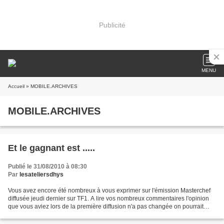
Publicité
MENU
Accueil
» MOBILE.ARCHIVES
MOBILE.ARCHIVES
Et le gagnant est .....
Publié le 31/08/2010 à 08:30
Par
lesateliersdhys
Vous avez encore été nombreux à vous exprimer sur l'émission Masterchef
diffusée jeudi dernier sur TF1. A lire vos nombreux commentaires l'opinion
que vous aviez lors de la première diffusion n'a pas changée on pourrait
même dire qu'elle s'est largement...