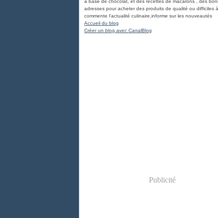
à base de chocolat, et des recettes de macarons , des bo
adresses pour acheter des produits de qualité ou difficiles à
commente l'actualité culinaire,informe sur les nouveautés
Accueil du blog
Créer un blog avec CanalBlog
Publicité