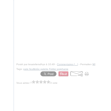
Posté par lesateliersdhys à 10:49 -
Commentaires [
…
]
- Permalien [
#
]
Tags:
pate feuilletée galette Felder epiphanie
Vous aimez ?
0 vote