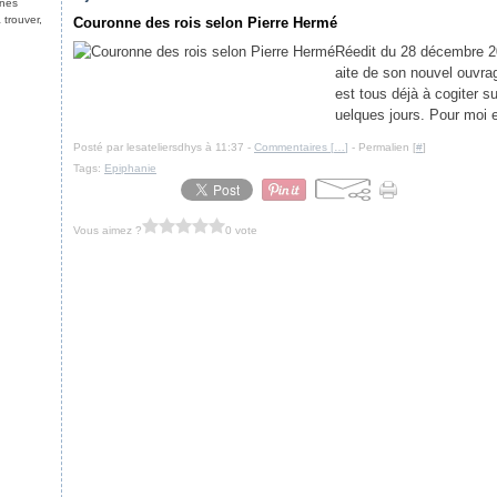
nnes
 trouver,
Couronne des rois selon Pierre Hermé
Réedit du 28 décembre 2
aite de son nouvel ouvra
est tous déjà à cogiter su
uelques jours. Pour moi 
Posté par lesateliersdhys à 11:37 -
Commentaires [
…
]
- Permalien [
#
]
Tags:
Epiphanie
Vous aimez ?
0 vote