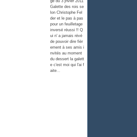
ge du 3 jnvier 2011
Galette des rois se
lon Christophe Fel
der et le pas à pas
pour un feuilletage
inversé réussi !! Q
ui n' a jamais révé
de pouvoir dire fièr
ement à ses amis i
nvités au moment
du dessert la galett
e c'est moi qui l'ai f
aite...