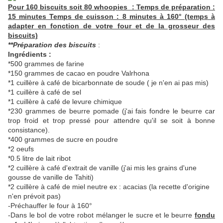
Pour 160 biscuits soit 80 whoopies : Temps de préparation :
15 minutes Temps de cuisson : 8 minutes à 160° (temps à
adapter en fonction de votre four et de la grosseur des
biscuits)
**Préparation des biscuits
:
Ingrédients :
*500 grammes de farine
*150 grammes de cacao en poudre Valrhona
*1 cuillère à café de bicarbonnate de soude ( je n'en ai pas mis)
*1 cuillère à café de sel
*1 cuillère à café de levure chimique
*230 grammes de beurre pomade (j'ai fais fondre le beurre car
trop froid et trop pressé pour attendre qu'il se soit à bonne
consistance).
*400 grammes de sucre en poudre
*2 oeufs
*0.5 litre de lait ribot
*2 cuillère à café d'extrait de vanille (j'ai mis les grains d'une
gousse de vanille de Tahiti)
*2 cuillère à café de miel neutre ex : acacias (la recette d'origine
n'en prévoit pas)
-Préchauffer le four à 160°
-Dans le bol de votre robot mélanger le sucre et le beurre
fondu