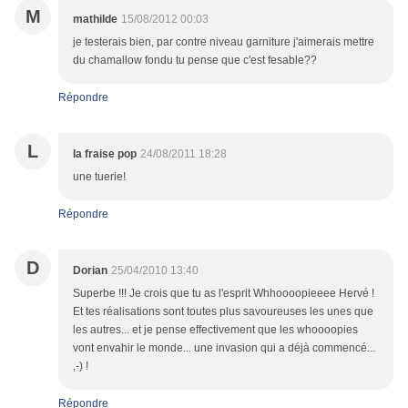
M
mathilde
15/08/2012 00:03
je testerais bien, par contre niveau garniture j'aimerais mettre
du chamallow fondu tu pense que c'est fesable??
Répondre
L
la fraise pop
24/08/2011 18:28
une tuerie!
Répondre
D
Dorian
25/04/2010 13:40
Superbe !!! Je crois que tu as l'esprit Whhoooopieeee Hervé !
Et tes réalisations sont toutes plus savoureuses les unes que
les autres... et je pense effectivement que les whoooopies
vont envahir le monde... une invasion qui a déjà commencé...
,-) !
Répondre