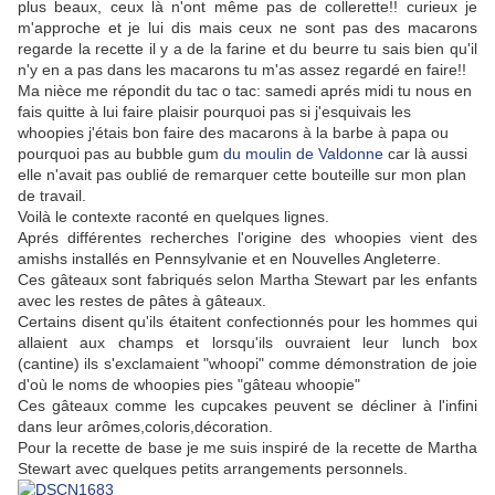
plus beaux, ceux là n'ont même pas de collerette!! curieux je
m'approche et je lui dis mais ceux ne sont pas des macarons
regarde la recette il y a de la farine et du beurre tu sais bien qu'il
n'y en a pas dans les macarons tu m'as assez regardé en faire!!
Ma nièce me répondit du tac o tac: samedi aprés midi tu nous en
fais quitte à lui faire plaisir pourquoi pas si j'esquivais les
whoopies j'étais bon faire des macarons à la barbe à papa ou
pourquoi pas au bubble gum
du moulin de Valdonne
car là aussi
elle n'avait pas oublié de remarquer cette bouteille sur mon plan
de travail.
Voilà le contexte raconté en quelques lignes.
Aprés différentes recherches l'origine des whoopies vient des
amishs installés en Pennsylvanie et en Nouvelles Angleterre.
Ces gâteaux sont fabriqués selon Martha Stewart par les enfants
avec les restes de pâtes à gâteaux.
Certains disent qu'ils étaitent confectionnés pour les hommes qui
allaient aux champs et lorsqu'ils ouvraient leur lunch box
(cantine) ils s'exclamaient "whoopi" comme démonstration de joie
d'où le noms de whoopies pies "gâteau whoopie"
Ces gâteaux comme les cupcakes peuvent se décliner à l'infini
dans leur arômes,coloris,décoration.
Pour la recette de base je me suis inspiré de la recette de Martha
Stewart avec quelques petits arrangements personnels.