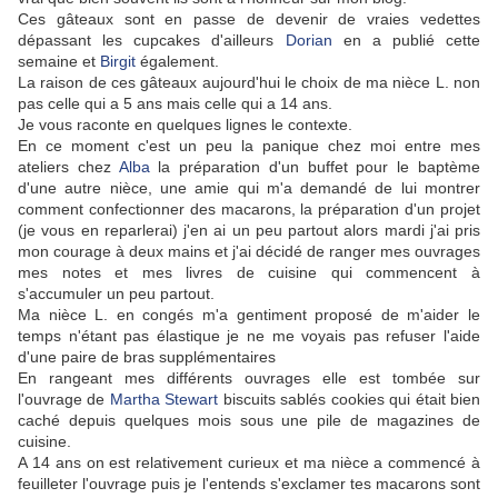
Ces gâteaux sont en passe de devenir de vraies vedettes
dépassant les cupcakes d'ailleurs
Dorian
en a publié cette
semaine et
Birgit
également.
La raison de ces gâteaux aujourd'hui le choix de ma nièce L. non
pas celle qui a 5 ans mais celle qui a 14 ans.
Je vous raconte en quelques lignes le contexte.
En ce moment c'est un peu la panique chez moi entre mes
ateliers chez
Alba
la préparation d'un buffet pour le baptème
d'une autre nièce, une amie qui m'a demandé de lui montrer
comment confectionner des macarons, la préparation d'un projet
(je vous en reparlerai) j'en ai un peu partout alors mardi j'ai pris
mon courage à deux mains et j'ai décidé de ranger mes ouvrages
mes notes et mes livres de cuisine qui commencent à
s'accumuler un peu partout.
Ma nièce L. en congés m'a gentiment proposé de m'aider le
temps n'étant pas élastique je ne me voyais pas refuser l'aide
d'une paire de bras supplémentaires
En rangeant mes différents ouvrages elle est tombée sur
l'ouvrage de
Martha Stewart
biscuits sablés cookies qui était bien
caché depuis quelques mois sous une pile de magazines de
cuisine.
A 14 ans on est relativement curieux et ma nièce a commencé à
feuilleter l'ouvrage puis je l'entends s'exclamer tes macarons sont