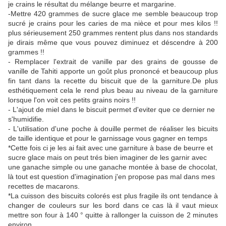
je crains le résultat du mélange beurre et margarine.
-Mettre 420 grammes de sucre glace me semble beaucoup trop
sucré je crains pour les caries de ma nièce et pour mes kilos !!
plus sérieusement 250 grammes rentent plus dans nos standards
je dirais même que vous pouvez diminuez et déscendre à 200
grammes !!
- Remplacer l'extrait de vanille par des grains de gousse de
vanille de Tahiti apporte un goût plus prononcé et beaucoup plus
fin tant dans la recette du biscuit que de la garniture.De plus
esthétiquement cela le rend plus beau au niveau de la garniture
lorsque l'on voit ces petits grains noirs !!
- L'ajout de miel dans le biscuit permet d'eviter que ce dernier ne
s'humidifie.
- L'utilisation d'une poche à douille permet de réaliser les bicuits
de taille identique et pour le garnissage vous gagner en temps
*Cette fois ci je les ai fait avec une garniture à base de beurre et
sucre glace mais on peut trés bien imaginer de les garnir avec
une ganache simple ou une ganache montée à base de chocolat,
là tout est question d'imagination j'en propose pas mal dans mes
recettes de macarons.
*La cuisson des biscuits colorés est plus fragile ils ont tendance à
changer de couleurs sur les bord dans ce cas là il vaut mieux
mettre son four à 140 ° quitte à rallonger la cuisson de 2 minutes
environ.