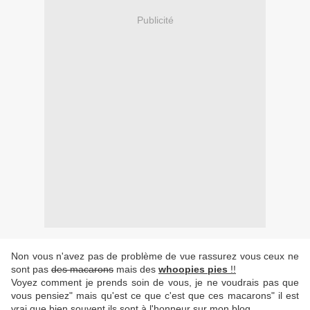
Publicité
Non vous n'avez pas de problème de vue rassurez vous ceux ne
sont pas
des macarons
mais des
whoopies pies
!!
Voyez comment je prends soin de vous, je ne voudrais pas que
vous pensiez" mais qu'est ce que c'est que ces macarons" il est
vrai que bien souvent ils sont à l'honneur sur mon blog.