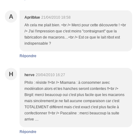
A
Aprilblue
21/04/2010 18:58
Ah cela me plait bien. <br /> Merci pour cette découverte ! <br
/> J'ai l'impression que c'est moins "contraignant" que la
fabrication de macarons....<br /> Est ce que le lait ribot est
indispensable ?
Répondre
H
herve
20/04/2010 16:27
Philo : résiste !!<br /> Miamana : à consommer avec
modération alors et tes hanches seront contentes !!<br />
Birgit: merci beaucoup oui c'est plus facile que les macarons
mais sincèrement je ne fait aucune comparaison car c'est
TOTALEMENT différent mais c'est exact c'est plus facile à
confectionner !!<br /> Pascaline : merci beaucoup la suite
arrive ....
Répondre