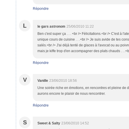
Répondre
L
le gars astronom
25/06/2010 11:22
Ben c'est super ça . . . <br /> Félicitations.<br /> C'est à l'a
unique cours de cuisine . . .<br /> Je suis avide de tes con
salés.<br /> J'ai déjà tenté de glaces à l'avocat ou au p
mais je kiffe trop d'en accompagner des plats chauds . . .<b
Répondre
V
Vanille
23/06/2010 18:56
Une soirée riche en émotions, en rencontres et pleine de 
aurons encore le plaisir de nous rencontrer.
Répondre
S
Sweet & Salty
23/06/2010 14:52