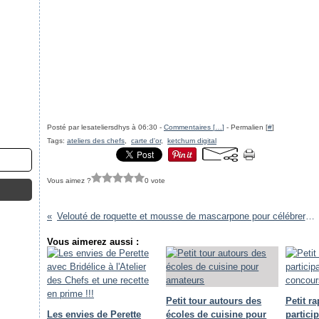
Posté par lesateliersdhys à 06:30 -
Commentaires [
…
]
- Permalien [
#
]
Tags:
ateliers des chefs
,
carte d'or
,
ketchum digital
Vous aimez ?
0 vote
Velouté de roquette et mousse de mascarpone pour célébrer l'entrée de l'été !!
Vous aimerez aussi :
Petit tour autours des
Petit r
Les envies de Perette
écoles de cuisine pour
partici