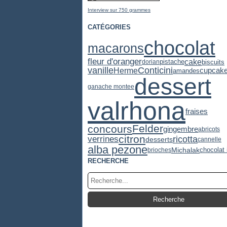
Interview sur 750 grammes
CATÉGORIES
chocolat
macarons
fleur d'oranger
cake
pistache
biscuits
dorian
vanille
Conticini
cupcak
Herme
amandes
dessert
ganache montee
valrhona
fraises
Felder
concours
gingembre
abricots
citron
ricotta
verrines
desserts
cannelle
alba pezone
Michalak
chocolat 
brioches
RECHERCHE