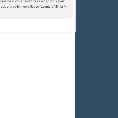
car même si vous n'avez pas été 1er, vous avez
rticiper à cette merveilleuse "aventure" !!! <br />
Dan