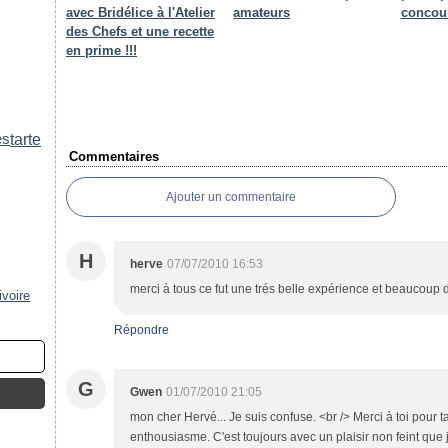
avec Bridélice à l'Atelier
amateurs
concour
des Chefs et une recette
en prime !!!
es
tarte
Commentaires
Ajouter un commentaire
H
herve
07/07/2010 16:53
merci à tous ce fut une trés belle expérience et beaucoup 
ivoire
Répondre
G
Gwen
01/07/2010 21:05
mon cher Hervé... Je suis confuse. <br /> Merci à toi pour 
enthousiasme. C'est toujours avec un plaisir non feint que je