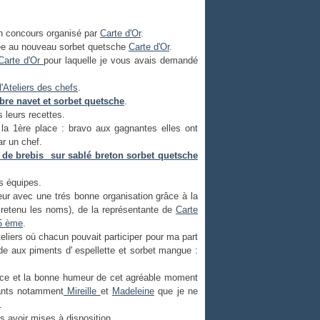
un concours organisé par
Carte d'Or
.
iée au nouveau sorbet quetsche
Carte d'Or
.
Carte d'Or
pour laquelle je vous avais demandé
l'Ateliers des chefs
.
bre navet et sorbet quetsche
.
 leurs recettes.
la 1ère place : bravo aux gagnantes elles ont
r un chef.
 de brebis sur sablé breton sorbet quetsche
es équipes.
ur avec une trés bonne organisation grâce à la
 retenu les noms), de la représentante de
Carte
15 ème
.
ateliers où chacun pouvait participer pour ma part
ade aux piments d' espellette et sorbet mangue :
ance et la bonne humeur de cet agréable moment
pants notamment
Mireille
et
Madeleine
que je ne
.
s avoir mises à disposition.