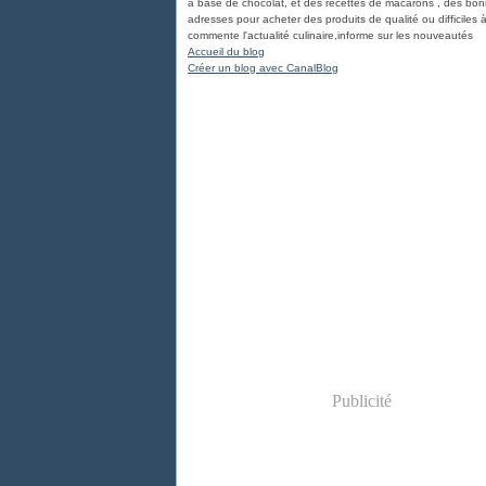
à base de chocolat, et des recettes de macarons , des bo
adresses pour acheter des produits de qualité ou difficiles à
commente l'actualité culinaire,informe sur les nouveautés
Accueil du blog
Créer un blog avec CanalBlog
Publicité