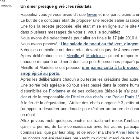
nnes
 trouver,
Un diner presque givré : les résultats
Rappelez vous je vous avais dit que
Gwen
et moi participions à 
Le but de ce concours était de proposer une recette salée assoc
Une fois la recette proposée, elle était mise en ligne sur le site
dans plusieurs messages de voter si vous le souhaitiez.
Nous avons été selectionnés pour aller en finale le 17 juin 2010 à
Nous avons proposé :
Une salade de boeuf au thé vert, gingem
5 équipes en binôme ont donc refait devant un jury de 4 personnes
Après délibération, c'est
Mireille
et
Madeleine
qui ont remporter 
chacune remporté un diner à domicile pour 6 personnes préparé pa
Mireille et Madeleine ont proposé
une panna cotta à la brousse
sirop épicé au porto.
Après les délibérations chacun a pu tester les créations des autr
Une soirée trés agréable où tout s'est passé dans la bonne hume
disponibilité de
Florianne
et de ses collègues (désolé je n'ai pas
d'or
et de la responsable
de l'Atelier des chefs rue Peclet Paris 
A la fin de la dégustation, l'Atelier des chefs a organisé 3 petits 
j'ai appris à desarêter une dorade pour réaliser un tartare de dor
un régal
Allez je vous mets quelques photos qui traduiront mieux l'ambi
qui m' a permis, de faire connaissance avec les autres partici
connaissais que par leur blog, et de revoir ma chère
Anne Hélène
Les photos ont été réalisées par ketchum digital, merci de nous le