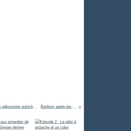
Tarte aux amandes de Babsie Streger dernier épisode quand les pâtisseries autrichiennes me rendent accro !!
Banbury apple pie trop bon!!