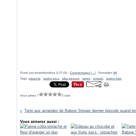
Posté par lesateliersdhys à 07:00 -
Commentaires [
…
]
- Permalien [
#
]
Tags:
pistache
,
raisins secs
,
alba pezone
,
tartes
,
romarin
,
raisins frais
Vous aimez ?
0 vote
Vous aimerez aussi :