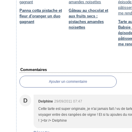
Panna cotta pistache et
Gâteau au chocolat et
fleur d'oranger un duo
aux fruits secs :
gagnant
pistaches amandes
Tarte a
noisettes
Babsie 
épisode
pâtisse
me rend
Commentaires
Ajouter un commentaire
D
Delphine
29/09/2011 07:47
Cette tarte est super originale, je n'ai jamais fait / vu de tar
voyager entre des rangées de vigne ! Et si tu ajoutes du ro
! :)<br /> Delphine