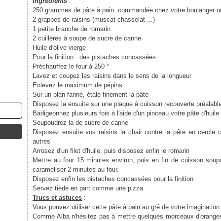
Ingrédients
:
250 grammes de pâte à pain commandée chez votre boulanger o
2 grappes de raisins (muscat chasselat ...)
1 petite branche de romarin
2 cuillères à soupe de sucre de canne
Huile d'olive vierge
Pour la finition : des pistaches concassées
Préchauffez le four à 250 °
Lavez et coupez les raisins dans le sens de la longueur
Enlevez le maximum de pépins
Sur un plan fariné, étalé finement la pâte
Disposez la ensuite sur une plaque à cuisson recouverte préalable
Badigeonnez plusieurs fois à l'aide d'un pinceau votre pâte d'huile 
Soupoudrez la de sucre de canne
Disposez ensuite vos raisins la chair contre la pâte en cercle 
autres
Arrosez d'un filet d'huile, puis disposez enfin le romarin
Mettre au four 15 minutes environ, puis en fin de cuisson soup
caraméliser 2 minutes au four.
Disposez enfin les pistaches concassées pour la finition
Servez tiède en part comme une pizza
Trucs et astuces
:
Vous pouvez utiliser cette pâte à pain au gré de votre imagination 
Comme Alba n'hésitez pas à mettre quelques morceaux d'oranges 