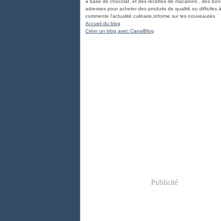
à base de chocolat, et des recettes de macarons , des bo
adresses pour acheter des produits de qualité ou difficiles à
commente l'actualité culinaire,informe sur les nouveautés
Accueil du blog
Créer un blog avec CanalBlog
Publicité