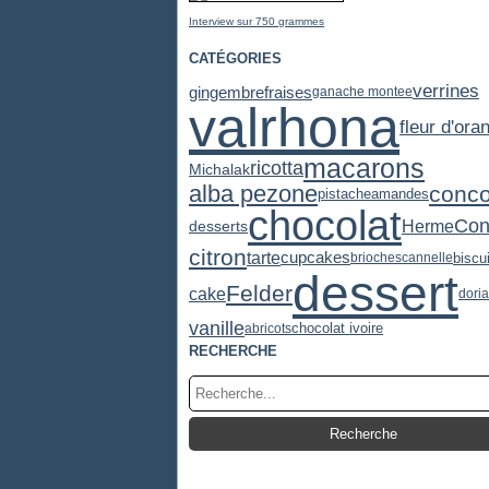
Interview sur 750 grammes
CATÉGORIES
verrines
gingembre
fraises
ganache montee
valrhona
fleur d'ora
macarons
ricotta
Michalak
alba pezone
conco
pistache
amandes
chocolat
Cont
desserts
Herme
citron
tarte
cupcakes
biscu
brioches
cannelle
dessert
Felder
cake
dori
vanille
chocolat ivoire
abricots
RECHERCHE