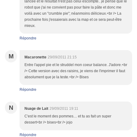
lancée et le résultat n'est pas celui escompté.. je pense que le
robot que j'ai ne convient pas pour faire la pâte et donc me
voilà avec un "crumble pie"; néanmoins délicieux.<br /> La
prochaine fois j'essaierais avec la map et ce sera peut-être
mieux.
Répondre
M
Macaronette
29/09/2011 21:15
Entre l'appel pie et le struddel mon coeur balance. J'adore.<br
/> Cette version avec des raisins, je viens de l'imprimer il faut
absolument que je la teste.<br /> Bises
Répondre
N
Nuage de Lait
29/09/2011 19:11
C'est le moment des pommes.... et tu as fait un super
dessert<br /> bises<br /> jojo
Répondre