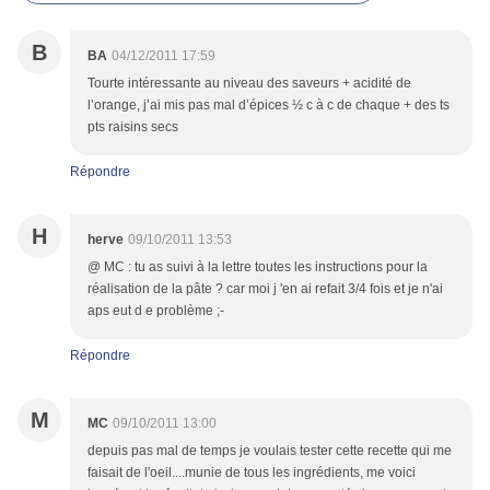
B
BA
04/12/2011 17:59
Tourte intéressante au niveau des saveurs + acidité de
l’orange, j’ai mis pas mal d’épices ½ c à c de chaque + des ts
pts raisins secs
Répondre
H
herve
09/10/2011 13:53
@ MC : tu as suivi à la lettre toutes les instructions pour la
réalisation de la pâte ? car moi j 'en ai refait 3/4 fois et je n'ai
aps eut d e problème ;-
Répondre
M
MC
09/10/2011 13:00
depuis pas mal de temps je voulais tester cette recette qui me
faisait de l'oeil....munie de tous les ingrédients, me voici