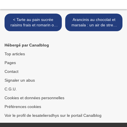
< Tarte au pain sucrée
Arancinis au chocolat et
raisins frais et romarin ou
marsala : un air de street
schacciata des vendanges
food sicilien >
d'Alba Pezone
Hébergé par Canalblog
Top articles
Pages
Contact
Signaler un abus
C.G.U.
Cookies et données personnelles
Préférences cookies
Voir le profil de lesateliersdhys sur le portail Canalblog