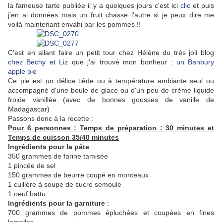
la fameuse tarte publiée il y a quelques jours c'est ici
clic
et puis
j'en ai données mais un fruit chasse l'autre si je peux dire me
voilà maintenant envahi par les pommes !!
C'est en allant faire un petit tour chez Hélène du trés joli blog
chez Bechy et Liz
que j'ai trouvé mon bonheur :
un Banbury
apple pie
Ce pie est un délice tiède ou à température ambiante seul ou
accompagné d'une boule de glace ou d'un peu de crème liquide
froide vanillée (avec de bonnes gousses de vanille de
Madagascar)
Passons donc à la recette :
Pour 6 personnes : Temps de préparation : 30 minutes et
Temps de cuisson 35/40 minutes
Ingrédients pour la pâte
:
350 grammes de farine tamisée
1 pincée de sel
150 grammes de beurre coupé en morceaux
1 cuillère à soupe de sucre semoule
1 oeuf battu
Ingrédients pour la garniture
:
700 grammes de pommes épluchées et coupées en fines