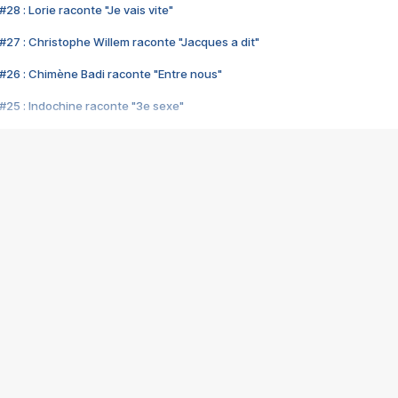
28 : Lorie raconte "Je vais vite"
#27 : Christophe Willem raconte "Jacques a dit"
#26 : Chimène Badi raconte "Entre nous"
#25 : Indochine raconte "3e sexe"
#24 : Zaho raconte "C'est chelou"
#23 : Patrick Bruel raconte "Au café des délices"
#22 : Kyo raconte "Le chemin"
#21 : Nolwenn Leroy raconte "Cassé"
#20 : Patrick Hernandez raconte "Born to be alive"
#19 : Lorie raconte "Près de moi"
#18 : Michael Jones raconte "A nos actes manqués" (avec Jean-Jacque
#17 : Khaled raconte "Aïcha"
#16 : Corneille raconte "Parce qu'on vient de loin"