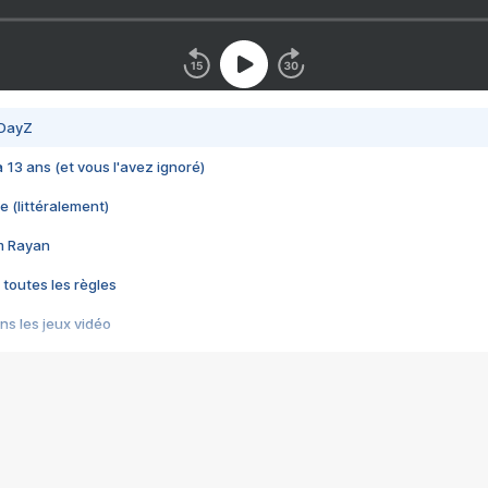
 DayZ
 a 13 ans (et vous l'avez ignoré)
e (littéralement)
im Rayan
 toutes les règles
s les jeux vidéo
us choquant de Rockstar ? - Le scandale BULLY
e plus moche de Steam
du RÊVE tourne au CAUCHEMAR
pendant 8 heures