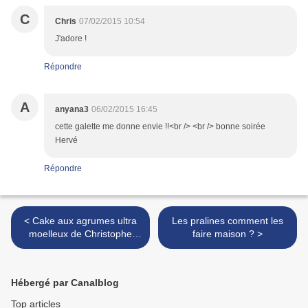
C
Chris
07/02/2015 10:54
J'adore !
Répondre
A
anyana3
06/02/2015 16:45
cette galette me donne envie !!<br /> <br /> bonne soirée
Hervé
Répondre
< Cake aux agrumes ultra
Les pralines comment les
moelleux de Christophe
faire maison ? >
Michalak: Une explosion en
bouche
Hébergé par Canalblog
Top articles