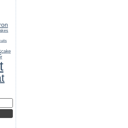
tron
akes
cuits
s
cake
er
t
t