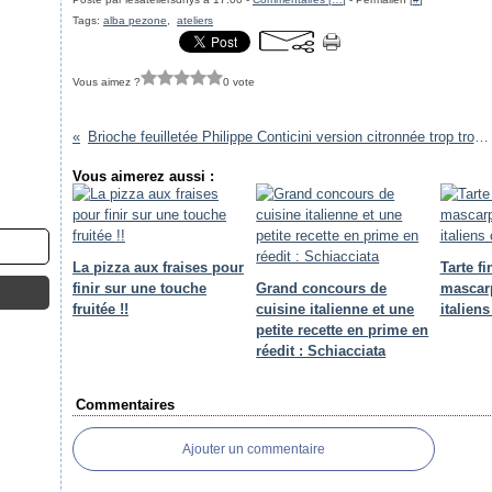
Tags:
alba pezone
,
ateliers
Vous aimez ?
0 vote
Brioche feuilletée Philippe Conticini version citronnée trop trop bon !!
Vous aimerez aussi :
La pizza aux fraises pour
Tarte fi
finir sur une touche
Grand concours de
mascar
fruitée !!
cuisine italienne et une
italien
petite recette en prime en
réedit : Schiacciata
Commentaires
Ajouter un commentaire