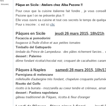
nnes
 trouver,
Pâque en Sicile : Ateliers chez Alba Pezone !!
Pour ceux que la cuisine italienne fait fondre , je vous consei
Pezone que l on ne présente plus !!
Elle vous ouvre sa cuisine et tout ces secrets le temps de quelques
Pour s inscrire : c est ici
clic
Pâques en Sicile
jeudi 26 mars 2015, 18h/21h
Focaccia ai pomodorini
fougasse à l'huile d'olive et aux petites tomates
Timballo del Gattopardo
timbale du Prince de Lampedusa : des pâtes richement farcies... e
dessert :
Palermo
dôme fondant ricotta/chocolat noir, croquant de cacahuètes cara
Pâques à Naples
samedi 28 mars 2015, 10h/1
Parmigiana di melenzane
millefeuille d'aubergine très fondant, chapelure croquante parfum
Risotto del Golfo
risotto à la burrata - mozzarella au coeur tendre et crémeux, ama
dessert :
Pastiera napoletana
gâteau traditionnel de Pâques, ricotta & fleur d'oranger