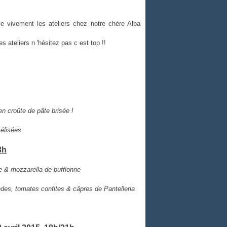
lle vivement les ateliers chez notre chère Alba
 ateliers n 'hésitez pas c est top !!
n croûte de pâte brisée !
mélisées
3h
ée & mozzarella de bufflonne
ndes, tomates confites & câpres de Pantelleria