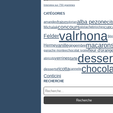
Interview sur 750 grammes
CATÉGORIES
alba pezone
ci
fraises
amandes
dorian
concours
cupc
Michalak
pistache
brioches
valrhona
Felder
bis
macaron
vanille
Herme
gingembre
fleur d'orang
chocolat ivoire
ganache montee
desser
verrines
tarte
abricots
chocola
ricotta
desserts
cannelle
Conticini
RECHERCHE