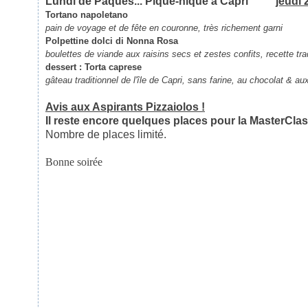
Lundi de Pâques... Pique-nique à Capri
jeudi 
Tortano napoletano
pain de voyage et de fête en couronne, très richement garni
Polpettine dolci di Nonna Rosa
boulettes de viande aux raisins secs et zestes confits, recette trad
dessert :
Torta caprese
gâteau traditionnel de l'île de Capri, sans farine, au chocolat & 
Avis aux Aspirants Pizzaiolos !
Il reste encore quelques places pour la MasterCla
Nombre de places limité.
Bonne soirée