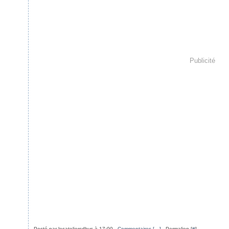
Publicité
Posté par lesateliersdhys à 17:00 -
Commentaires [
…
]
- Permalien [
#
]