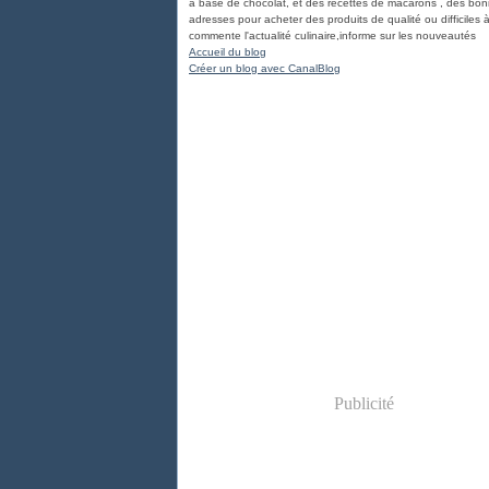
à base de chocolat, et des recettes de macarons , des bo
adresses pour acheter des produits de qualité ou difficiles à
commente l'actualité culinaire,informe sur les nouveautés
Accueil du blog
Créer un blog avec CanalBlog
Publicité