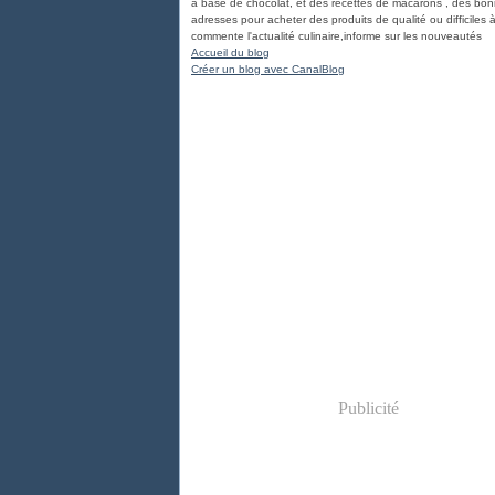
à base de chocolat, et des recettes de macarons , des bo
adresses pour acheter des produits de qualité ou difficiles à
commente l'actualité culinaire,informe sur les nouveautés
Accueil du blog
Créer un blog avec CanalBlog
Publicité