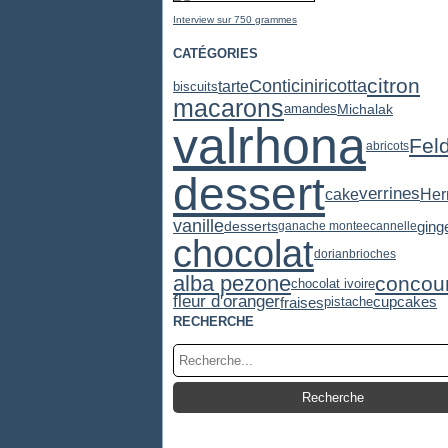
Interview sur 750 grammes
CATÉGORIES
citron
Conticini
ricotta
tarte
biscuits
macarons
Michalak
amandes
valrhona
Fel
abricots
dessert
verrines
cake
He
vanille
desserts
ging
ganache montee
cannelle
chocolat
dorian
brioches
alba pezone
concou
chocolat ivoire
fleur d'oranger
cupcakes
fraises
pistache
RECHERCHE