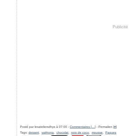
Publicité
Posté par lesateliersdhys à 07:00 -
Commentaires [
…
]
- Permalien [
#
]
Tags:
dessert
,
valrhona
,
chocolat
,
noix de coco
,
mousse
,
Paques