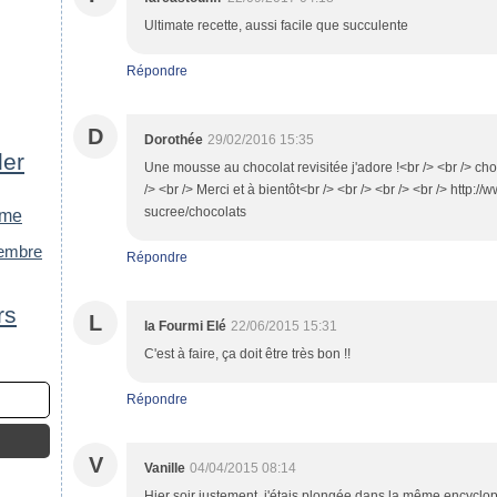
Ultimate recette, aussi facile que succulente
Répondre
D
Dorothée
29/02/2016 15:35
der
Une mousse au chocolat revisitée j'adore !<br /> <br /> cho
/> <br /> Merci et à bientôt<br /> <br /> <br /> <br /> http:/
sucree/chocolats
rme
embre
Répondre
rs
L
la Fourmi Elé
22/06/2015 15:31
C'est à faire, ça doit être très bon !!
Répondre
V
Vanille
04/04/2015 08:14
Hier soir justement, j'étais plongée dans la même encyclo