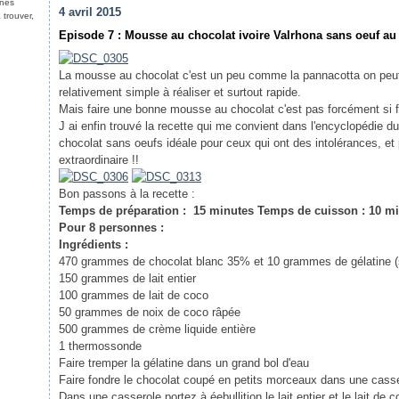
nnes
4 avril 2015
 trouver,
Episode 7 : Mousse au chocolat ivoire Valrhona sans oeuf au 
La mousse au chocolat c'est un peu comme la pannacotta on peut e
relativement simple à réaliser et surtout rapide.
Mais faire une bonne mousse au chocolat c'est pas forcément si fa
J ai enfin trouvé la recette qui me convient dans l'encyclopédie 
chocolat sans oeufs idéale pour ceux qui ont des intolérances, e
extraordinaire !!
Bon passons à la recette :
Temps de préparation : 15 minutes Temps de cuisson : 10 mi
Pour 8 personnes :
Ingrédients :
470 grammes de chocolat blanc 35% et 10 grammes de gélatine (so
150 grammes de lait entier
100 grammes de lait de coco
50 grammes de noix de coco râpée
500 grammes de crème liquide entière
1 thermossonde
Faire tremper la gélatine dans un grand bol d'eau
Faire fondre le chocolat coupé en petits morceaux dans une casse
Dans une casserole portez à éebullition le lait entier et le lait de 