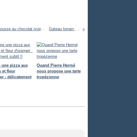
Episode 6 : Pâques 2015 : Entremet pamplemousse anisette mousse au chocolat ivoire biscuit et zestes de pamplemousse
Gateau lorrain aux citrons
une pizza aux
Quand Pierre Hermé
 et fleur
nous propose une tarte
er : délicatement
tropézienne