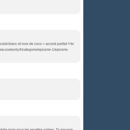
colat blanc et noix de coco = accord parfait !<br
/www.cookonly.fr/categorie/epicerie-1/epicerie-
pédie mais pour les recettes salées. Ta mousse