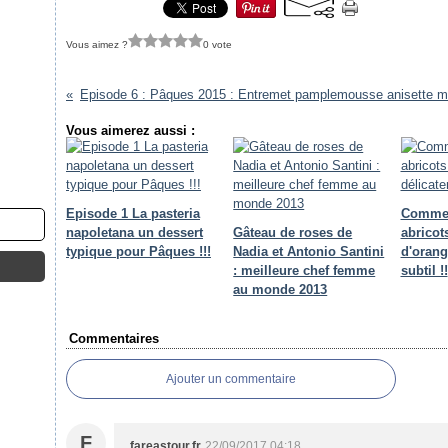
Vous aimez ?
0 vote
Vous aimerez aussi :
Episode 1 La pasteria
Comme 
napoletana un dessert
Gâteau de roses de
abricots
typique pour Pâques !!!
Nadia et Antonio Santini
d'orang
: meilleure chef femme
subtil !!
au monde 2013
Commentaires
Ajouter un commentaire
F
fareastour.fr
22/09/2017 04:18