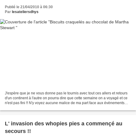
Publié le 21/04/2010 à 06:30
Par
lesateliersdhys
J'espère que je ne vous donne pas le tournis avec tout ces allers et retours
d'un continent à l'autre on pourra dire que cette semaine on a voyagé et ce
n'est pas fini !! N'y voyez aucune malice de ma part face aux évènements
actuels ( fermeture de l'espace...
L' invasion des whopies pies a commençé au
secours !!