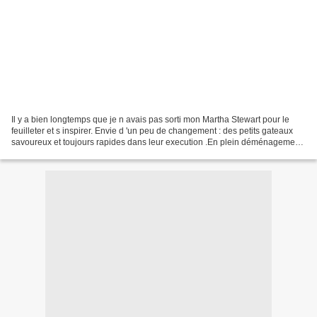
Il y a bien longtemps que je n avais pas sorti mon Martha Stewart pour le
feuilleter et s inspirer. Envie d 'un peu de changement : des petits gateaux
savoureux et toujours rapides dans leur execution .En plein déménagement
j essaie au maximum d optimiser...