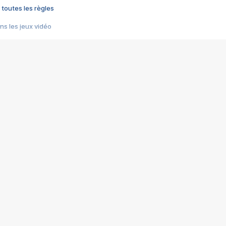
 toutes les règles
s les jeux vidéo
us choquant de Rockstar ? - Le scandale BULLY
e plus moche de Steam
du RÊVE tourne au CAUCHEMAR
pendant 8 heures
it… à tort
umiliés par un jeu vidéo
ire - Final Fantasy 8
ti un empire - Age of Empires
story DOFUS
tard, il crée l'un des pires jeux de tous les temps, MindsEye.