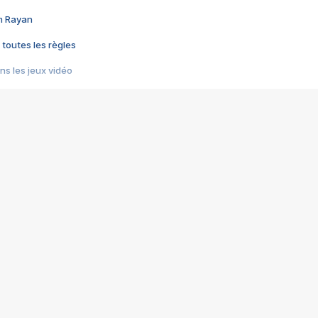
im Rayan
 toutes les règles
s les jeux vidéo
us choquant de Rockstar ? - Le scandale BULLY
e plus moche de Steam
du RÊVE tourne au CAUCHEMAR
pendant 8 heures
it… à tort
umiliés par un jeu vidéo
ire - Final Fantasy 8
ti un empire - Age of Empires
story DOFUS