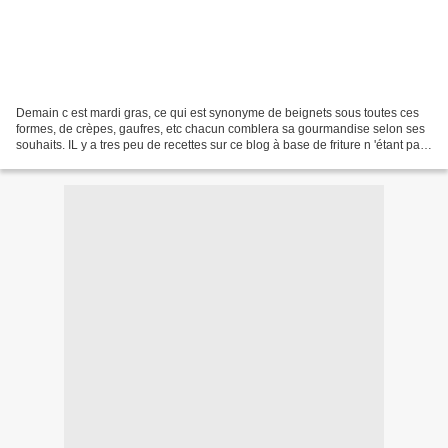
Demain c est mardi gras, ce qui est synonyme de beignets sous toutes ces
formes, de crèpes, gaufres, etc chacun comblera sa gourmandise selon ses
souhaits. IL y a tres peu de recettes sur ce blog à base de friture n 'étant pas
vraiment fan de ce mode...