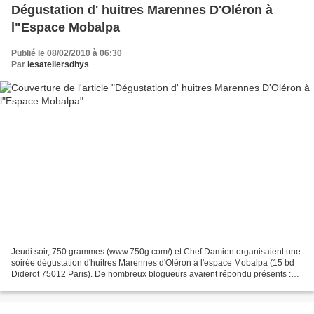
Dégustation d' huitres Marennes D'Oléron à
l"Espace Mobalpa
Publié le 08/02/2010 à 06:30
Par
lesateliersdhys
Jeudi soir, 750 grammes (www.750g.com/) et Chef Damien organisaient une
soirée dégustation d'huitres Marennes d'Oléron à l'espace Mobalpa (15 bd
Diderot 75012 Paris). De nombreux blogueurs avaient répondu présents :
Birgit,Clémence,Philo,Pascale,Dorian,Karen,Annika,Dada...