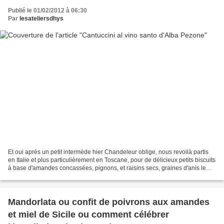
Publié le 01/02/2012 à 06:30
Par
lesateliersdhys
Et oui après un petit intermède hier Chandeleur oblige, nous revoilà partis
en Italie et plus particulièrement en Toscane, pour de délicieux petits biscuits
à base d'amandes concassées, pignons, et raisins secs, graines d'anis le
tout associé à un peu...
Mandorlata ou confit de poivrons aux amandes
et miel de Sicile ou comment célébrer