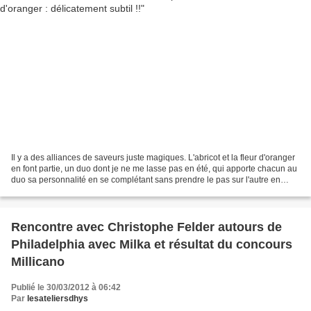
Il y a des alliances de saveurs juste magiques. L'abricot et la fleur d'oranger
en font partie, un duo dont je ne me lasse pas en été, qui apporte chacun au
duo sa personnalité en se complétant sans prendre le pas sur l'autre en
résumer : trop bon !!...
Rencontre avec Christophe Felder autours de
Philadelphia avec Milka et résultat du concours
Millicano
Publié le 30/03/2012 à 06:42
Par
lesateliersdhys