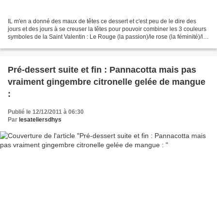
IL m'en a donné des maux de têtes ce dessert et c'est peu de le dire des
jours et des jours à se creuser la têtes pour pouvoir combiner les 3 couleurs
symboles de la Saint Valentin : Le Rouge (la passion)/le rose (la féminité)/le
blanc (la pureté). Des...
Pré-dessert suite et fin : Pannacotta mais pas
vraiment gingembre citronelle gelée de mangue
:
Publié le 12/12/2011 à 06:30
Par
lesateliersdhys