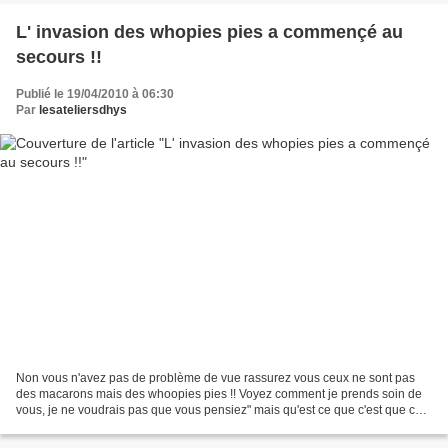
L' invasion des whopies pies a commençé au
secours !!
Publié le 19/04/2010 à 06:30
Par
lesateliersdhys
Non vous n'avez pas de problème de vue rassurez vous ceux ne sont pas
des macarons mais des whoopies pies !! Voyez comment je prends soin de
vous, je ne voudrais pas que vous pensiez" mais qu'est ce que c'est que ces
macarons" il est vrai que bien souvent...