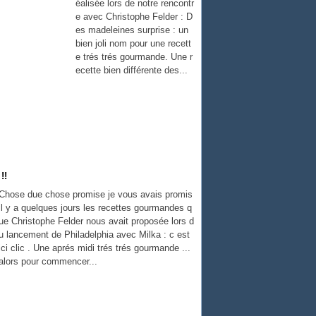
éalisée lors de notre rencontr
e avec Christophe Felder : D
es madeleines surprise : un
bien joli nom pour une recett
e trés trés gourmande. Une r
ecette bien différente des...
!!
Chose due chose promise je vous avais promis
il y a quelques jours les recettes gourmandes q
ue Christophe Felder nous avait proposée lors d
u lancement de Philadelphia avec Milka : c est
ici clic . Une aprés midi trés trés gourmande ...
alors pour commencer...