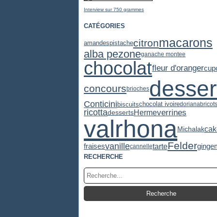
Interview sur 750 grammes
CATÉGORIES
macarons
citron
pistache
amandes
alba pezone
ganache montee
chocolat
fleur d'oranger
cup
desser
concours
brioches
Conticini
chocolat ivoire
biscuits
dorian
abricot
ricotta
verrines
desserts
Herme
valrhona
cak
Michalak
Felder
vanille
tarte
fraises
ginge
cannelle
RECHERCHE