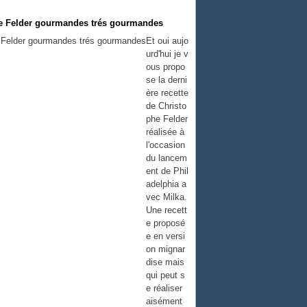
phe Felder gourmandes trés gourmandes
Et oui aujo
urd'hui je v
ous propo
se la derni
ère recette
de Christo
phe Felder
réalisée à
l'occasion
du lancem
ent de Phil
adelphia a
vec Milka.
Une recett
e proposé
e en versi
on mignar
dise mais
qui peut s
e réaliser
aisément