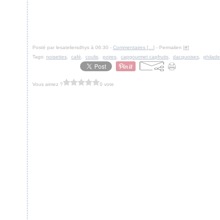
Posté par lesateliersdhys à 06:30 -
Commentaires [
…
]
- Permalien [
#
]
Tags:
noisettes
,
café
,
coulis
,
poires
,
capgourmet capfruits
,
dacquoises
,
philade
Vous aimez ?
0 vote