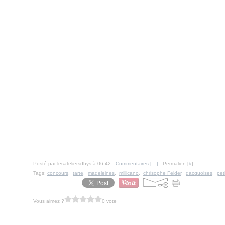
Posté par lesateliersdhys à 06:42 -
Commentaires [
…
]
- Permalien [
#
]
Tags:
concours
,
tarte
,
madeleines
,
millicano
,
chrisophe Felder
,
dacquoises
,
pet
Vous aimez ?
0 vote