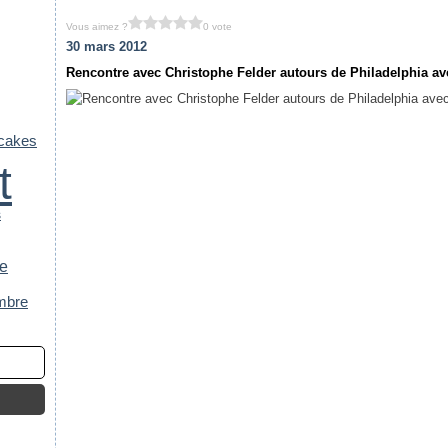
Vous aimez ?
0 vote
30 mars 2012
Rencontre avec Christophe Felder autours de Philadelphia ave
cakes
t
s
e
mbre