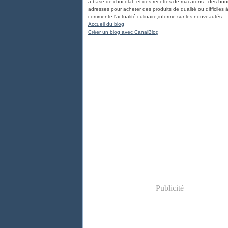
à base de chocolat, et des recettes de macarons , des bo
adresses pour acheter des produits de qualité ou difficiles à
commente l'actualité culinaire,informe sur les nouveautés
Accueil du blog
Créer un blog avec CanalBlog
Publicité