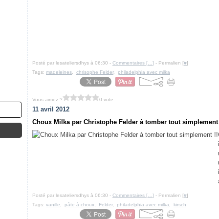
Posté par lesateliersdhys à 06:30 -
Commentaires [
…
]
- Permalien [
#
]
Tags:
madeleines
,
chrisophe Felder
,
philadelphia avec milka
Vous aimez ?
0 vote
11 avril 2012
Choux Milka par Christophe Felder à tomber tout simplement 
Posté par lesateliersdhys à 06:30 -
Commentaires [
…
]
- Permalien [
#
]
Tags:
vanille
,
pâte à choux
,
Felder
,
philadelphia avec milka
,
kirsch