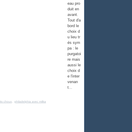
eau pro
duit en
avant.
Tout d'a
bord le
choix d
u lieu tr
és sym
pa : le
purgatoi
re mais
aussi le
choix d
e l'inter
venan
t...
its choux
,
philadelphia avec milka