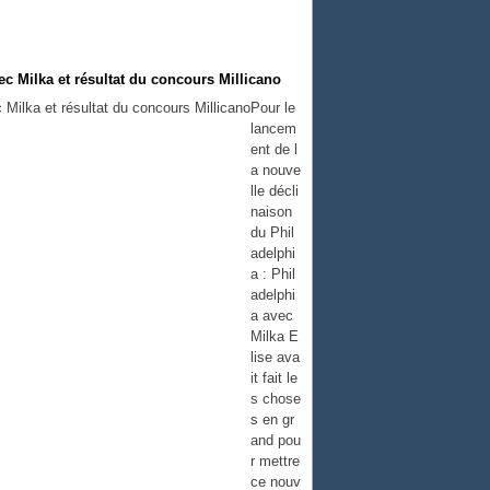
c Milka et résultat du concours Millicano
Pour le
lancem
ent de l
a nouve
lle décli
naison
du Phil
adelphi
a : Phil
adelphi
a avec
Milka E
lise ava
it fait le
s chose
s en gr
and pou
r mettre
ce nouv