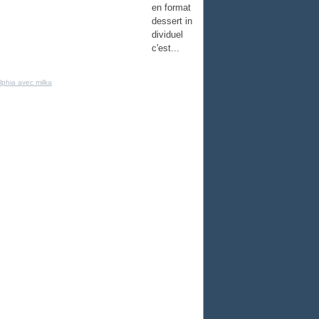
en format
dessert in
dividuel
c'est...
lphia avec milka