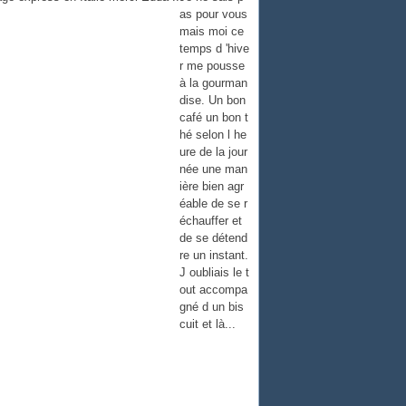
as pour vous
mais moi ce
temps d 'hive
r me pousse
à la gourman
dise. Un bon
café un bon t
hé selon l he
ure de la jour
née une man
ière bien agr
éable de se r
échauffer et
de se détend
re un instant.
J oubliais le t
out accompa
gné d un bis
cuit et là...