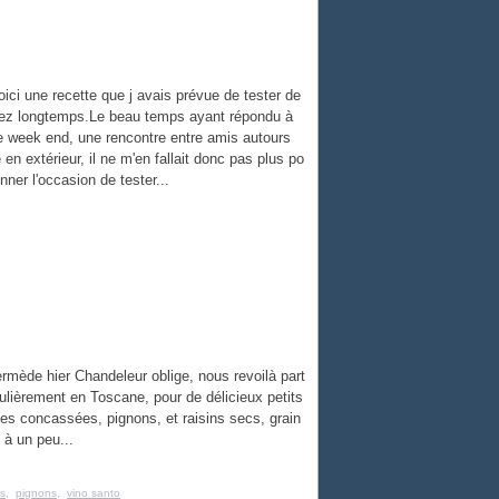
oici une recette que j avais prévue de tester de
ez longtemps.Le beau temps ayant répondu à
ce week end, une rencontre entre amis autours
 en extérieur, il ne m'en fallait donc pas plus po
ner l'occasion de tester...
termède hier Chandeleur oblige, nous revoilà part
iculièrement en Toscane, pour de délicieux petits
es concassées, pignons, et raisins secs, grain
 à un peu...
s
,
pignons
,
vino santo