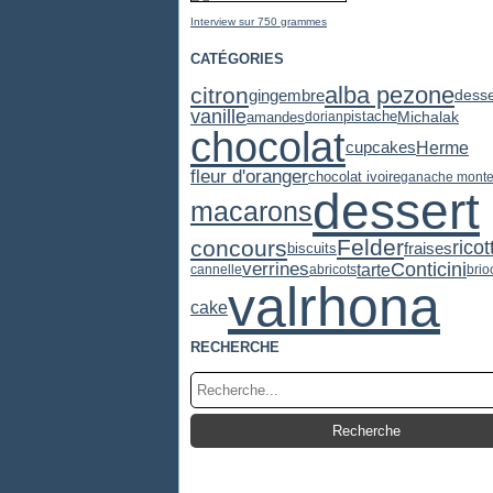
Interview sur 750 grammes
CATÉGORIES
alba pezone
citron
gingembre
desse
vanille
pistache
Michalak
amandes
dorian
chocolat
cupcakes
Herme
fleur d'oranger
chocolat ivoire
ganache mont
dessert
macarons
Felder
concours
ricot
fraises
biscuits
Conticini
verrines
tarte
cannelle
abricots
brio
valrhona
cake
RECHERCHE