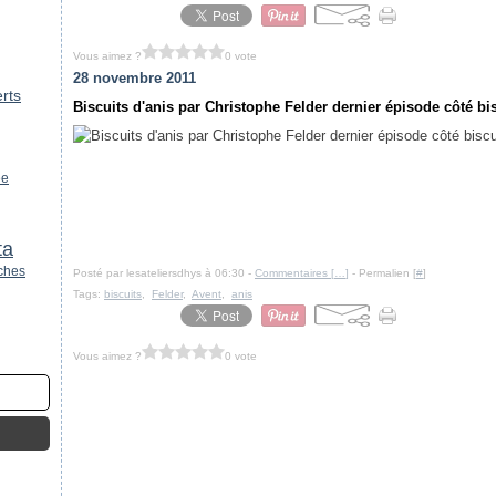
Vous aimez ?
0 vote
28 novembre 2011
rts
Biscuits d'anis par Christophe Felder dernier épisode côté bi
ee
ta
ches
Posté par lesateliersdhys à 06:30 -
Commentaires [
…
]
- Permalien [
#
]
Tags:
biscuits
,
Felder
,
Avent
,
anis
Vous aimez ?
0 vote