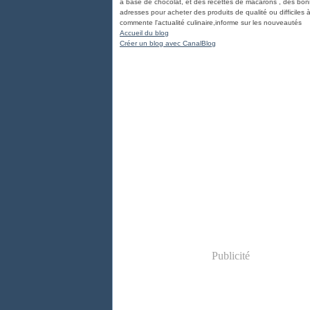
à base de chocolat, et des recettes de macarons , des bo
adresses pour acheter des produits de qualité ou difficiles à
commente l'actualité culinaire,informe sur les nouveautés
Accueil du blog
Créer un blog avec CanalBlog
Publicité