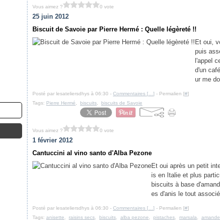
Vous aimez ?
0 vote
25 juin 2012
Biscuit de Savoie par Pierre Hermé : Quelle légèreté !!
Et oui, v
puis ass
l'appel 
d'un café
ur me don
Posté par lesateliersdhys à 06:30 -
Commentaires [
…
]
- Permalien [
#
]
Tags:
Pierre Hermé
,
biscuits
,
biscuits de Savoie
Vous aimez ?
0 vote
1 février 2012
Cantuccini al vino santo d'Alba Pezone
Et oui après un petit in
is en Italie et plus part
biscuits à base d'amand
es d'anis le tout associé
Posté par lesateliersdhys à 06:30 -
Commentaires [
…
]
- Permalien [
#
]
Tags:
anisette
,
raisins secs
,
biscuits
,
alba pezone
,
pistaches
,
marsala
,
amande