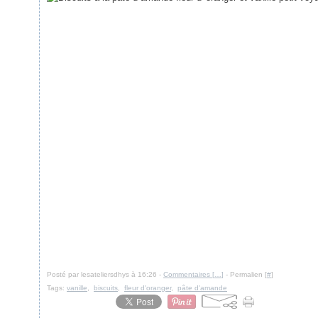
Posté par lesateliersdhys à 16:26 -
Commentaires [
…
]
- Permalien [
#
]
Tags:
vanille
,
biscuits
,
fleur d'oranger
,
pâte d'amande