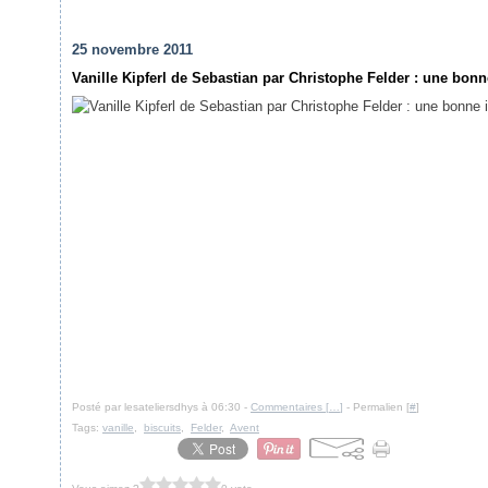
25 novembre 2011
Vanille Kipferl de Sebastian par Christophe Felder : une bo
Posté par lesateliersdhys à 06:30 -
Commentaires [
…
]
- Permalien [
#
]
Tags:
vanille
,
biscuits
,
Felder
,
Avent