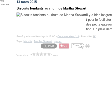
nnes
13 mars 2015
 trouver,
Biscuits fondants au rhum de Martha Stewart
Il y a bien longt
t pour le feuillet
des petits gateau
tion .En plein dé
Posté par lesateliersdhys à 17:00 -
Commentaires [
…
]
- Permalien [
#
]
Tags:
biscuits
,
Martha Stewart
,
gouter
Vous aimez ?
0 vote