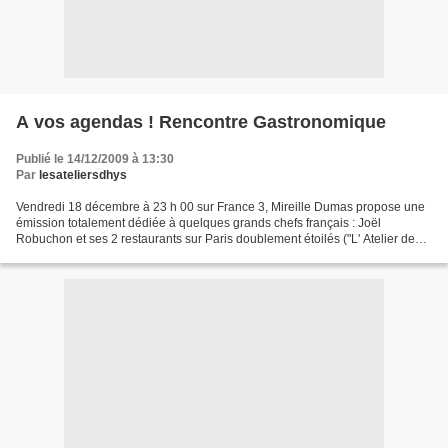
A vos agendas ! Rencontre Gastronomique
Publié le 14/12/2009 à 13:30
Par
lesateliersdhys
Vendredi 18 décembre à 23 h 00 sur France 3, Mireille Dumas propose une
émission totalement dédiée à quelques grands chefs français : Joël
Robuchon et ses 2 restaurants sur Paris doublement étoilés ("L' Atelier de
Jöel Robuchon" et "La table de Jöel Robuchon")....