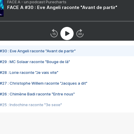
FACE A - un podcast Purecharts
FACE A #30 : Eve Angeli raconte "Avant de partir"
#30 : Eve Angeli raconte "Avant de partir"
#29 : MC Solaar raconte "Bouge de là"
28 : Lorie raconte "Je vais vite"
#27 : Christophe Willem raconte "Jacques a dit"
#26 : Chimène Badi raconte "Entre nous"
#25 : Indochine raconte "3e sexe"
#24 : Zaho raconte "C'est chelou"
#23 : Patrick Bruel raconte "Au café des délices"