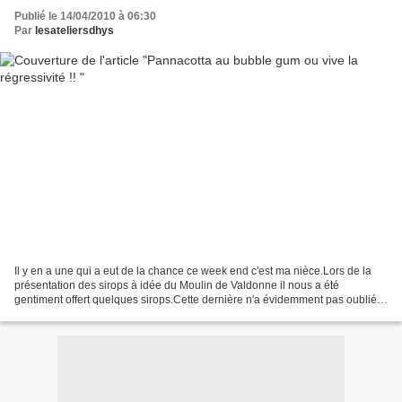
Publié le 14/04/2010 à 06:30
Par
lesateliersdhys
Il y en a une qui a eut de la chance ce week end c'est ma nièce.Lors de la
présentation des sirops à idée du Moulin de Valdonne il nous a été
gentiment offert quelques sirops.Cette dernière n'a évidemment pas oublié
de me demander d'y gouter même si je...