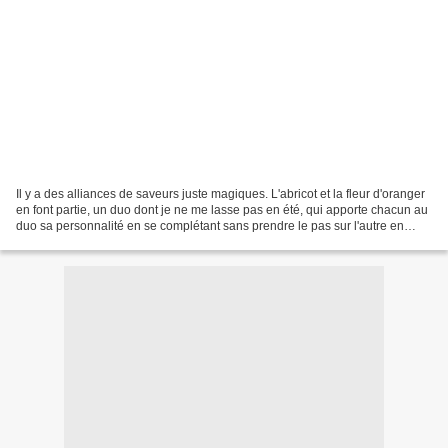
Il y a des alliances de saveurs juste magiques. L'abricot et la fleur d'oranger
en font partie, un duo dont je ne me lasse pas en été, qui apporte chacun au
duo sa personnalité en se complétant sans prendre le pas sur l'autre en
résumer : trop bon !!...