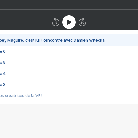
bey Maguire, c'est lui ! Rencontre avec Damien Witecka
e 6
e 5
e 4
e 3
s créatrices de la VF !
e 2
e 1
e Mektoub My Love arrive enfin ! Rencontre avec Shaïn Boumedine et Sal