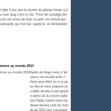
it déjà 3 ans que la recette du gâteau lorrain a é
ur mon blog c'est ici clic. Point de nostalgie bie
uste une envie de faire un petit clin d'oeuil aux
rmands qui l'ont fait, apprécié, et réinterprété.
ef femme au monde 2013
Après de longs mois d 'ab
sence me revoilà enfin !!
Alors pour féter ça si je pe
ux dire je vous propose un
e belle recette d une grand
e dame de la cuisine italie
nne Nadia Santini élue me
illeure femme chef du mon
de en 2013 aux command