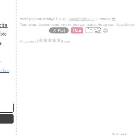
Posté par lesateliersdhys à 11:10 -
Commentaires [
…
]
- Permalien [
#
]
otta
Tags:
citron
,
dessert
,
grand marnier
,
oranges
,
gateau de voyage
,
Nadia Santini
bre
Vous aimez ?
0 vote
e
n
ioches