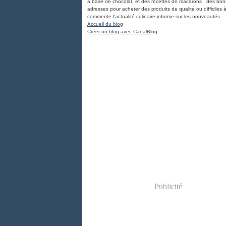
à base de chocolat, et des recettes de macarons , des bo
adresses pour acheter des produits de qualité ou difficiles à
commente l'actualité culinaire,informe sur les nouveautés
Accueil du blog
Créer un blog avec CanalBlog
Publicité