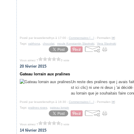
Posté par lesateliersdhys à 17:00 -
Commentaires [
…
]
- Permalien [
#
]
Tags:
valrhona
,
chocolat
,
moule Konstantin Slavinski
,
Vera Slavinski
Vous aimez ?
0 vote
20 février 2015
Gateau lorrain aux pralines
Un reste des pralines que j avais fai
st ici clic) ni une ni deux j 'ai déci
au lorrain que je souhaitais faire con
Posté par lesateliersdhys à 16:30 -
Commentaires [
…
]
- Permalien [
#
]
Tags:
pralines roses
,
gateau lorrain
Vous aimez ?
0 vote
14 février 2015