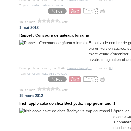
Tags:
cannelle
,
poires
,
crumble
Vous aimez ?
0 vote
1 mai 2012
Rappel : Concours de gâteaux lorrains
Et oui vu le nombre de gâ
ère en version sucrée, sa
m'est venue d'organiser 
ù votre imagination et sur
Posté par lesateliersdhys à 09:44 -
Commentaires [
…
]
- Permalien [
#
]
Tags:
concours
,
gateau de voyage
Vous aimez ?
0 vote
19 mars 2012
Irish apple cake de chez Bechyetliz trop gourmand !!
Après les
siasme cer
s commenta
rlandaise 