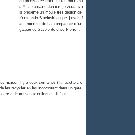
ou foodista ce billet est fait pour vou
s !! La semaine dernière je vous ava
is présenté un moule tres design de
Konstantin Slavinski auquel j avais f
ait l honneur de l accompagner d 'un
gâteau de Savoie de chez Pierre...
tes maison il y a deux semaines ( la recette c e
dé de les recycler en les incorporant dans un gâte
naitre à de nouveaux collègues. Il faut...