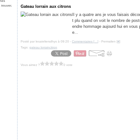
nnes
 trouver,
Gateau lorrain aux citrons
Il y a quatre ans je vous faisais déc
t plu quand on voit le nombre de posts
endre hommage aujourd hui en vous pr
e...
Posté par lesateliersdhys à 09:20 -
Commentaires [
…
]
- Permalien [
#
]
Tags:
gateau lorraincitron
Vous aimez ?
0 vote