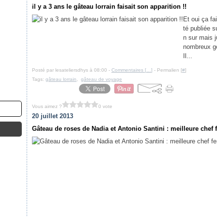
il y a 3 ans le gâteau lorrain faisait son apparition !!
Et oui ça fa
té publiée s
n sur mais j
nombreux gou
Il...
Posté par lesateliersdhys à 08:00 -
Commentaires [
…
]
- Permalien [
#
]
Tags:
gâteau lorrain
,
gâteau de voyage
Vous aimez ?
0 vote
20 juillet 2013
Gâteau de roses de Nadia et Antonio Santini : meilleure ch