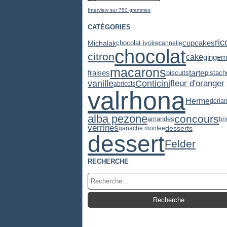
Interview sur 750 grammes
CATÉGORIES
ric
cupcakes
Michalak
chocolat ivoire
cannelle
chocolat
citron
cake
gingem
macarons
tarte
fraises
pistach
biscuits
vanille
Conticini
fleur d'oranger
abricots
valrhona
Herme
doria
alba pezone
concours
amandes
br
verrines
desserts
ganache montee
dessert
Felder
RECHERCHE