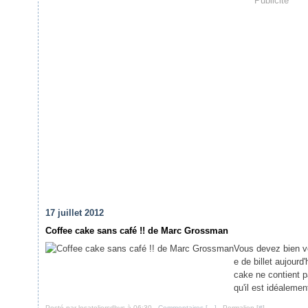
Publicité
17 juillet 2012
Coffee cake sans café !! de Marc Grossman
Vous devez bien vo
e de billet aujourd
cake ne contient p
qu'il est idéaleme
Posté par lesateliersdhys à 06:30 -
Commentaires [
…
]
- Permalien [
#
]